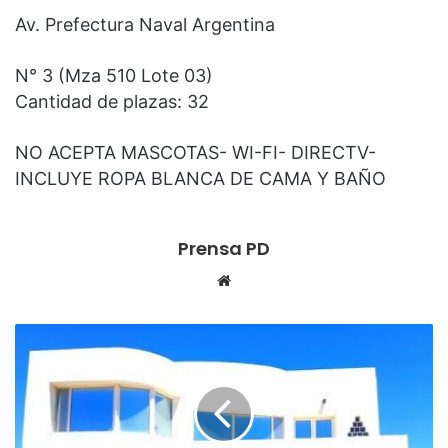
Av. Prefectura Naval Argentina
N° 3 (Mza 510 Lote 03)
Cantidad de plazas: 32
NO ACEPTA MASCOTAS- WI-FI- DIRECTV-
INCLUYE ROPA BLANCA DE CAMA Y BAÑO
Prensa PD
S
i
t
i
o
w
e
b