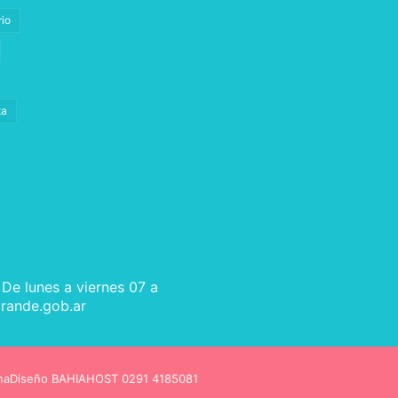
rio
ta
 De lunes a viernes 07 a
rande.gob.ar
na
Diseño BAHIAHOST 0291 4185081