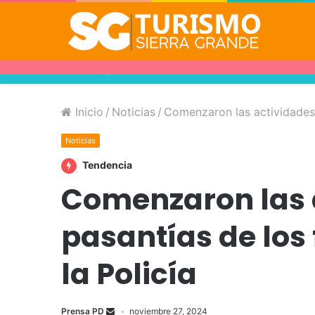
DONDE DORMIR?
DONDE 
sábado, agosto 8 2026
Inicio
/
Noticias
/
Comenzaron las actividades 
Noticias
Tendencia
Comenzaron las 
pasantías de los
la Policía
Prensa PD
noviembre 27, 2024