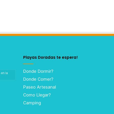
Playas Doradas te espera!
Donde Dormir?
 en la
Donde Comer?
Paseo Artesanal
Como Llegar?
Camping