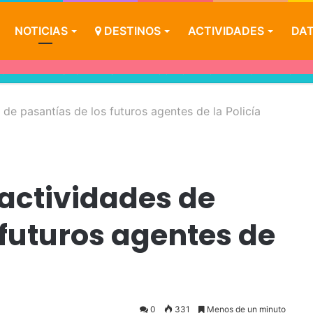
NOTICIAS
DESTINOS
ACTIVIDADES
DAT
COMER?
PASEO ARTESANAL
COMO LLEGAR?
CAMPING
de pasantías de los futuros agentes de la Policía
actividades de
 futuros agentes de
0
331
Menos de un minuto