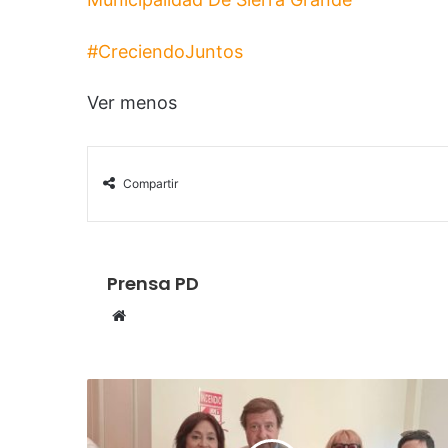
#CreciendoJuntos
Ver menos
Compartir
Prensa PD
S
i
t
i
o
w
e