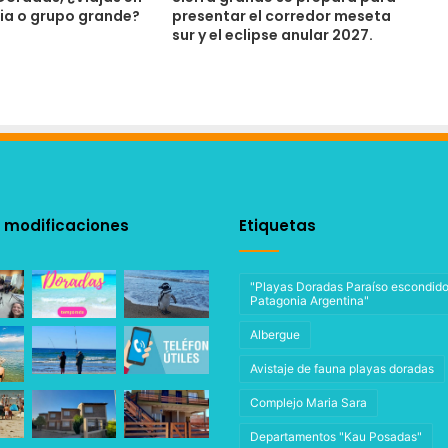
lia o grupo grande?
presentar el corredor meseta
sur y el eclipse anular 2027.
 modificaciones
Etiquetas
"Playas Doradas Paraíso escondido
Patagonia Argentina"
Albergue
Avistaje de fauna playas doradas
Complejo Maria Sara
Departamentos "Kau Posadas"