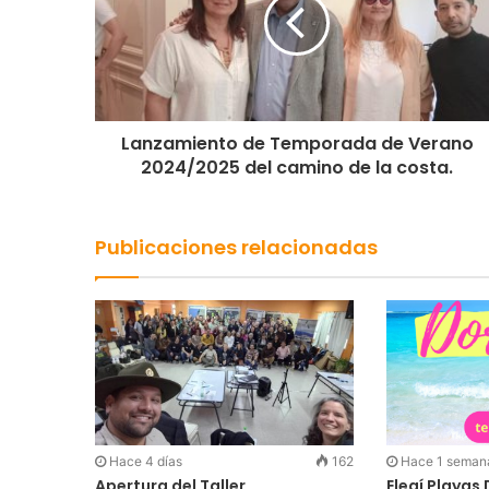
b
Lanzamiento de Temporada de Verano
2024/2025 del camino de la costa.
Publicaciones relacionadas
Hace 4 días
162
Hace 1 seman
Apertura del Taller
Elegí Playas