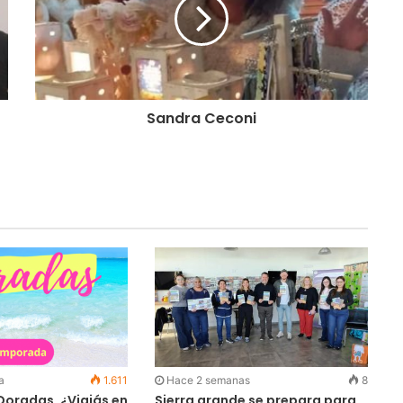
Sandra Ceconi
a
1.611
Hace 2 semanas
8
 Doradas, ¿Viajás en
Sierra grande se prepara para